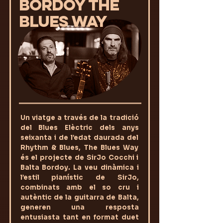
BORDOY THE
BLUES WAY
Un viatge a través de la tradició
del Blues Elèctric dels anys
seixanta i de l’edat daurada del
Rhythm & Blues, The Blues Way
és el projecte de SirJo Cocchi i
Balta Bordoy. La veu dinàmica i
l’estil pianístic de SirJo,
combinats amb el so cru i
autèntic de la guitarra de Balta,
generen una resposta
entusiasta tant en format duet