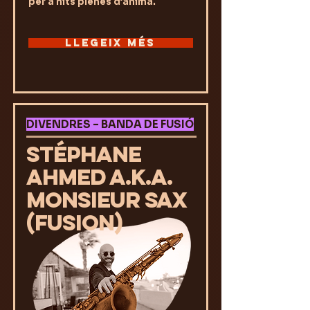
per a nits plenes d’ànima.
LLEGEIX MÉS
DIVENDRES – BANDA DE FUSIÓ
STÉPHANE
AHMED a.k.a.
MONSIEUR SAX
(Fusion)