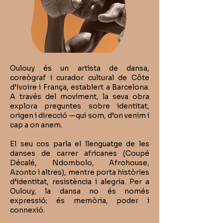
Oulouy és un artista de dansa,
coreògraf i curador cultural de Côte
d’Ivoire i França, establert a Barcelona.
A través del moviment, la seva obra
explora preguntes sobre identitat,
origen i direcció —qui som, d’on venim i
cap a on anem.
El seu cos parla el llenguatge de les
danses de carrer africanes (Coupé
Décalé, Ndombolo, Afrohouse,
Azonto i altres), mentre porta històries
d’identitat, resistència i alegria. Per a
Oulouy, la dansa no és només
expressió; és memòria, poder i
connexió.