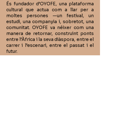
És fundador d’OYOFE, una plataforma
cultural que actua com a llar per a
moltes persones —un festival, un
estudi, una companyia i, sobretot, una
comunitat. OYOFE va néixer com una
manera de retornar, construint ponts
entre l’Àfrica i la seva diàspora, entre el
carrer i l’escenari, entre el passat i el
futur.
Els seus treballs —Black, Afrikan Party,
Kong— reflecteixen aquest camí. Són
alhora celebracions i confrontacions:
qüestionen, honoren i imaginen.
Oulouy forma part d’una generació
d’artistes que creu que les danses
africanes no són només
entreteniment, sinó arxius de saviesa,
eines de resistència i instruments de
llibertat.