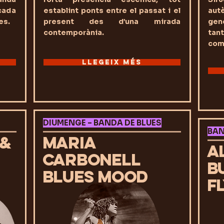
cada
establint ponts entre el passat i el
aut
es.
present des d’una mirada
gen
contemporània.
tan
com
LLEGEIX MÉS
DIUMENGE – BANDA DE BLUES
BAN
 &
MARIA
A
CARBONELL
B
BLUES MOOD
F