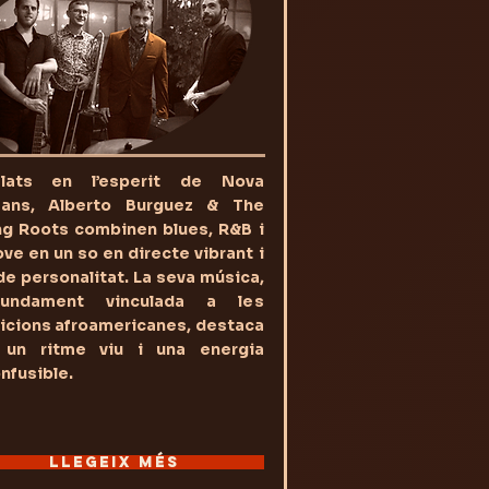
elats en l’esperit de Nova
eans, Alberto Burguez & The
ng Roots combinen blues, R&B i
ve en un so en directe vibrant i
de personalitat. La seva música,
fundament vinculada a les
icions afroamericanes, destaca
 un ritme viu i una energia
nfusible.
LLEGEIX MÉS