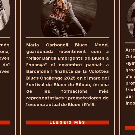
 més
Maria Carbonell Blues Mood,
Arr
na,
guardonada recentment com a
Orl
ves
“Millor Banda Emergents de Blues a
Flyi
 del
Espanya” el novembre passat a
groo
eves
Barcelona i finalista de la Volottea
ple 
Blues Challenge 2025 en el marc del
pro
Festival de Blues de Bilbao, és una
trad
de les formacions més
per
representatives i prometedores de
inco
l’escena actual de Blues i R’n’B.
LLEGEIX MÉS