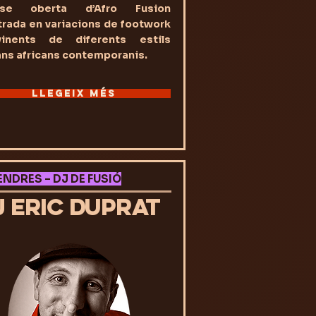
sse oberta d’Afro Fusion
rada en variacions de footwork
vinents de diferents estils
ns africans contemporanis.
LLEGEIX MÉS
ENDRES – DJ DE FUSIÓ
J ERIC DUPRAT