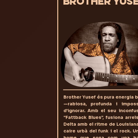
BROTHER YUS
Brother Yusef és pura energia 
—rabiosa, profunda i imposs
d’ignorar. Amb el seu inconfus
“Fattback Blues”, fusiona arrel
Delta amb el ritme de Louisiana
caire urbà del funk i el rock. U
home que sona com una b