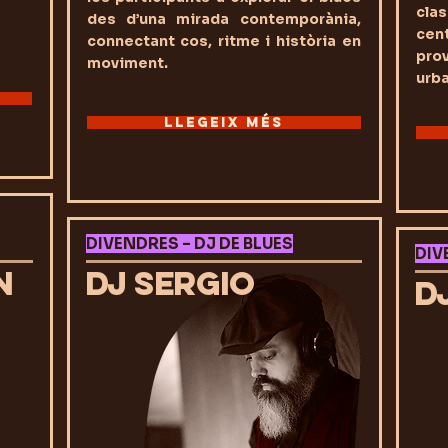
cla
des d’una mirada contemporània,
cent
connectant cos, ritme i història en
pro
moviment.
urba
LLEGEIX MÉS
DIVENDRES – DJ DE BLUES
DIV
N
DJ SERGIO
D