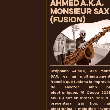
AHMED a.k.a.
MONSIEUR SAX
(Fusion)
Stéphane AHMED, aka Mons
SAX, és un multiinstrument
francès que fusiona la improvi
de saxòfon amb ba
electròniques. Al Cocoa 2025
seu DJ set en directe “Mix & 
presentarà trip hop, mú
electrònica i melodies invent