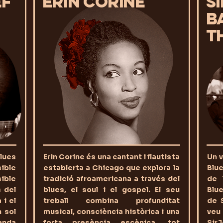
EF
ERIN CORINE
S
B
T
blues
Erin Corine és una cantant i flautista
Un v
ible
establerta a Chicago que explora la
Blue
ible
tradició afroamericana a través del
de 
s del
blues, el soul i el gospel. El seu
Blue
 i el
treball combina profunditat
de S
n sol
musical, consciència històrica i una
veu 
anda
forta presència escènica, tot
Sir