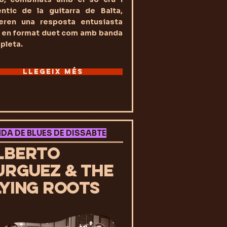
èntic de la guitarra de Balta,
eren una resposta entusiasta
t en format duet com amb banda
pleta.
LLEGEIX MÉS
DA DE BLUES DE DISSABTE
LBERTO
URGUEZ & THE
LYING ROOTS