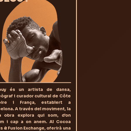
ouy és un artista de dansa,
ògraf i curador cultural de Côte
voire i França, establert a
elona. A través del moviment, la
a obra explora qui som, d’on
im i cap a on anem. Al Cocoa
s & Fusion Exchange, oferirà una