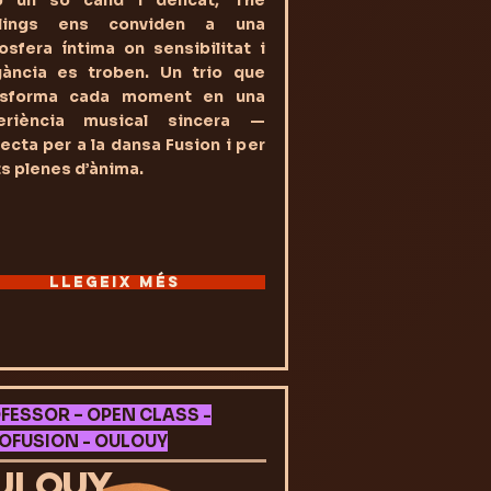
 un so càlid i delicat, The
llings ens conviden a una
sfera íntima on sensibilitat i
gància es troben. Un trio que
nsforma cada moment en una
eriència musical sincera —
ecta per a la dansa Fusion i per
ts plenes d’ànima.
LLEGEIX MÉS
FESSOR – OPEN CLASS -
OFUSION - OULOUY
ULOUY