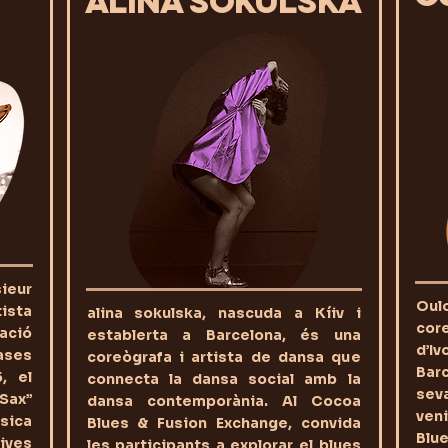
ALINA SOKULSKA
ieur
Oul
ista
alina sokulska, nascuda a Kíiv i
core
sació
establerta a Barcelona, és una
d’I
ses
coreògrafa i artista de dansa que
Barc
, el
connecta la dansa social amb la
sev
Sax”
dansa contemporània. Al Cocoa
ven
sica
Blues & Fusion Exchange, convida
Blue
ives
les participants a explorar el blues