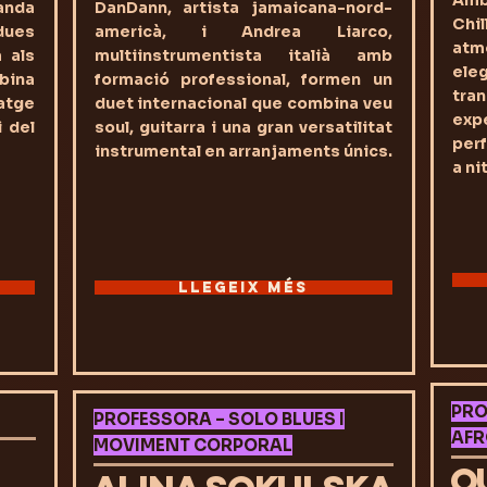
Amb
anda
DanDann, artista jamaicana-nord-
Chi
 dues
americà, i Andrea Liarco,
atmo
 als
multiinstrumentista italià amb
ele
bina
formació professional, formen un
tra
iatge
duet internacional que combina veu
exp
i del
soul, guitarra i una gran versatilitat
perf
instrumental en arranjaments únics.
a ni
LLEGEIX MÉS
PRO
PROFESSORA – SOLO BLUES I
AFR
MOVIMENT CORPORAL
O