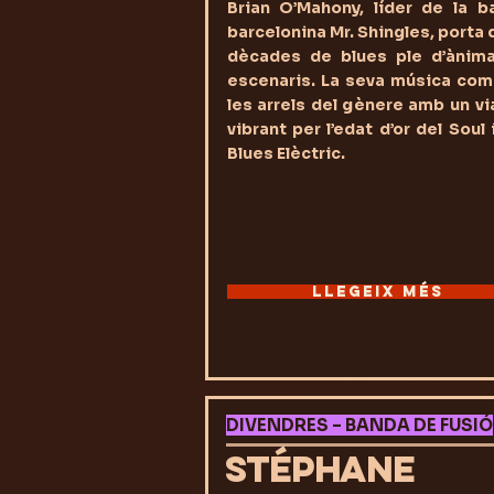
Brian O’Mahony, líder de la b
barcelonina Mr. Shingles, porta
dècades de blues ple d’ànima
escenaris. La seva música com
les arrels del gènere amb un v
vibrant per l’edat d’or del Soul 
Blues Elèctric.
LLEGEIX MÉS
DIVENDRES – BANDA DE FUSIÓ
STÉPHANE