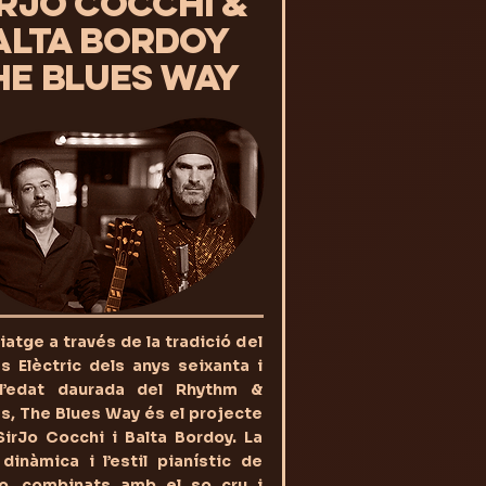
IRJO COCCHI &
ALTA BORDOY
HE BLUES WAY
iatge a través de la tradició del
s Elèctric dels anys seixanta i
l’edat daurada del Rhythm &
s, The Blues Way és el projecte
irJo Cocchi i Balta Bordoy. La
dinàmica i l’estil pianístic de
Jo, combinats amb el so cru i