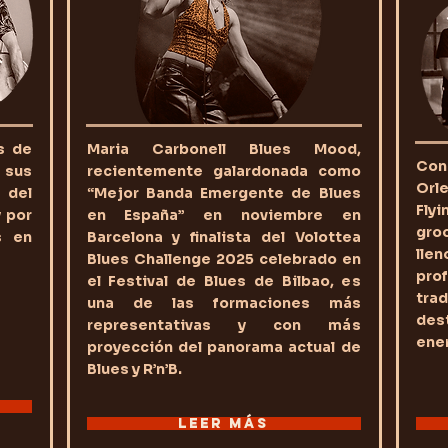
s de
Maria Carbonell Blues Mood,
Con 
 sus
recientemente galardonada como
Orl
 del
“Mejor Banda Emergente de Blues
Flyi
 por
en España” en noviembre en
gro
s en
Barcelona y finalista del Volottea
lle
Blues Challenge 2025 celebrado en
pro
el Festival de Blues de Bilbao, es
tra
una de las formaciones más
des
representativas y con más
ener
proyección del panorama actual de
Blues y R’n’B.
LEER MÁS