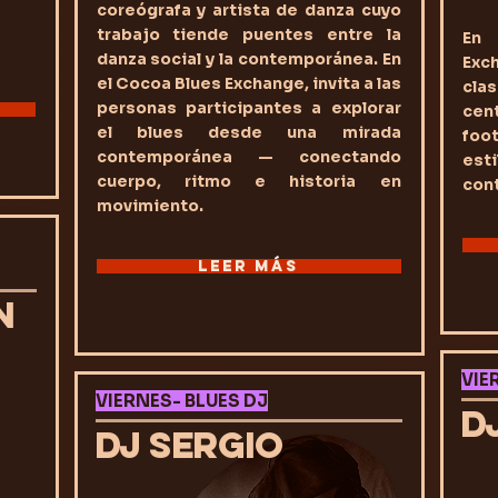
coreógrafa y artista de danza cuyo
trabajo tiende puentes entre la
En 
danza social y la contemporánea. En
Exc
el Cocoa Blues Exchange, invita a las
cla
personas participantes a explorar
cen
el blues desde una mirada
foo
contemporánea — conectando
es
cuerpo, ritmo e historia en
con
movimiento.
LEER MÁS
N
VIE
VIERNES- BLUES DJ
D
DJ SERGIO