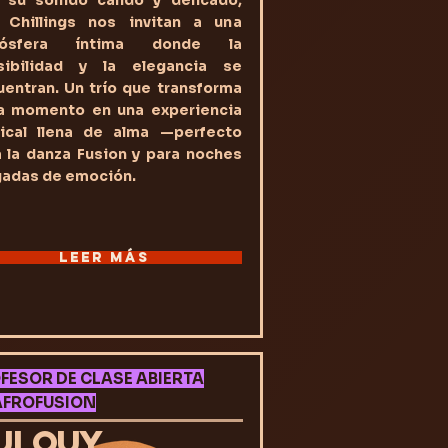
 su sonido cálido y delicado,
 Chillings nos invitan a una
mósfera íntima donde la
sibilidad y la elegancia se
entran. Un trío que transforma
a momento en una experiencia
ical llena de alma —perfecto
 la danza Fusion y para noches
gadas de emoción.
LEER MÁS
FESOR DE CLASE ABIERTA
AFROFUSION
ULOUY