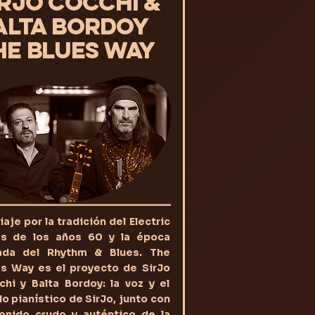
IRJO COCCHI &
ALTA BORDOY
HE BLUES WAY
iaje por la tradición del Electric
es de los años 60 y la época
ada del Rhythm & Blues. The
es Way es el proyecto de SirJo
hi y Balta Bordoy: la voz y el
lo pianístico de SirJo, junto con
sonido crudo y auténtico de la