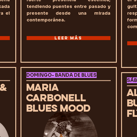
cada
tendiendo puentes entre pasado y
gui
a el
presente desde una mirada
res
contemporánea.
fo
com
LEER MÁS
DOMINGO- BANDA DE BLUES
SÁB
 &
MARIA
A
CARBONELL
B
BLUES MOOD
F