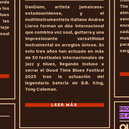
Con
anda
The
DanDann, artista jamaicana-
a los
at
estadounidense, y el
lues
sen
multiinstrumentista italiano Andrea
 las
encu
Liarco forman un dúo internacional
iaje
cad
que combina voz soul, guitarra y una
 soul
mus
impresionante versatilidad
para
instrumental en arreglos únicos. En
car
solo tres años han actuado en más
de 30 festivales internacionales de
jazz y blues, llegando incluso a
cerrar el Good Time Blues Festival
2023 tras la actuación del
legendario batería de B.B. King,
Tony Coleman.
LEER MÁS
PRO
DE 
O