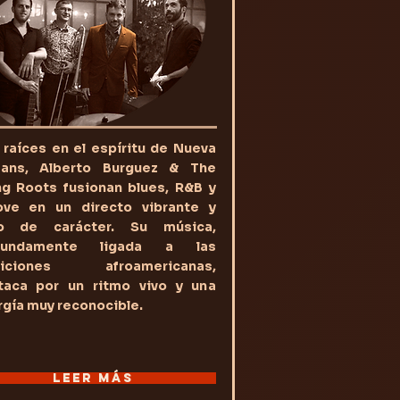
raíces en el espíritu de Nueva
eans, Alberto Burguez & The
ng Roots fusionan blues, R&B y
ove en un directo vibrante y
no de carácter. Su música,
fundamente ligada a las
diciones afroamericanas,
taca por un ritmo vivo y una
gía muy reconocible.
LEER MÁS