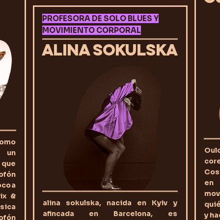
PROFESORA DE SOLO BLUES Y
MOVIMIENTO CORPORAL
ALINA SOKULSKA
como
Oul
 un
cor
 que
Cost
xofón
en 
Cocoa
mov
ix &
alina sokulska, nacida en Kyiv y
qui
sica
afincada en Barcelona, es
y ha
ofón