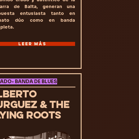
tarra de Balta, generan una
puesta entusiasta tanto en
rmato dúo como en banda
pleta.
LEER MÁS
ADO- BANDA DE BLUES
LBERTO
URGUEZ & THE
LYING ROOTS