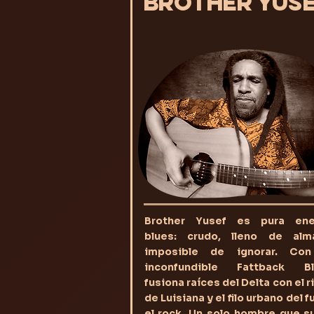
BROTHER YUS
Brother Yusef es pura ene
blues: crudo, lleno de al
imposible de ignorar. Co
inconfundible Fattback Bl
fusiona raíces del Delta con el 
de Luisiana y el filo urbano del f
el rock. Un solo hombre que s