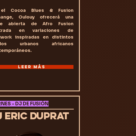
el Cocoa Blues & Fusion
hange, Oulouy ofrecerá una
se abierta de Afro Fusion
trada en variaciones de
twork inspiradas en distintos
tilos urbanos africanos
temporáneos.
LEER MÁS
RNES - DJ DE FUSIÓN
J ERIC DUPRAT