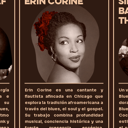
EF
ERIN CORINE
S
B
T
rgía
Erin Corine es una cantante y
Un v
ma e
flautista afincada en Chicago que
Blu
n su
explora la tradición afroamericana a
dor
ues,
través del blues, el soul y el gospel.
Blu
ritmo
Su trabajo combina profundidad
Cocc
unk y
musical, conciencia histórica y una
esti
uena
fuerte presencia escénica,
el 